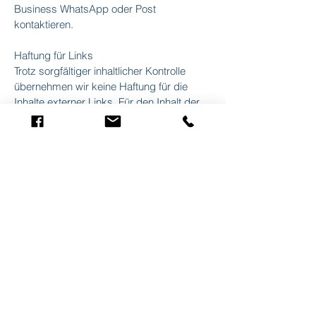
Business WhatsApp oder Post
kontaktieren.
Haftung für Links
Trotz sorgfältiger inhaltlicher Kontrolle
übernehmen wir keine Haftung für die
Inhalte externer Links. Für den Inhalt der
verlinkten Seiten sind ausschließlich deren
Betreiber verantwortlich.
Urheberrechte
Der Inhalt dieser Website ist
urheberrechtlich geschützt. Die
Bereitstellung von Inhalten und
Bildmaterial dieser Website auf anderen
Websites ist nur mit ausdrücklicher
Genehmigung der Redaktion gestattet.
Die auf dieser Website enthaltenen
Angaben werden nach bestem Wissen
erstellt und mit großer Sorgfalt auf ihre