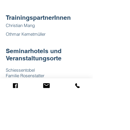
TrainingspartnerInnen
Christian Mang
Othmar Kemetmüller
Seminarhotels und
Veranstaltungsorte
Schiessentobel
Familie Rosenstatter
Schiessentobel 1
5164 Seeham
Tel. +43 (6217) 53 86
Fax +43 (6217) 53 86 66
e-mail: info@schiessentobel.at